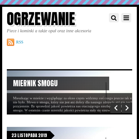
OGRZEWANIE
Piece i kominki a także opał oraz inne akcesoria
RSS
MIERNIK SMOGU
 paleniskami
że okazać się
Mieszkając w mieście i wyglądając za okno często widzimy coś czego jeszcze tak nied
wane jako
nie było. Mowa o smogu, który nie jest ani dobry dla naszego zdrowia ani nie pachnie 
yka pokazuje
przyjemnie. By sprawdzić jakość powietrza nas otaczającego niezbędny będzie miernik
w jest niska
smogu. W ostatnim czasie mierniki jakości powietrza stały się niezwykle popularne. Za 
pomocą […]
23 LISTOPADA 2019