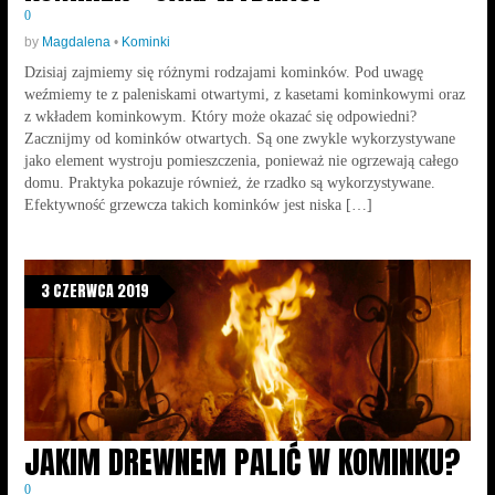
0
by
Magdalena
•
Kominki
Dzisiaj zajmiemy się różnymi rodzajami kominków. Pod uwagę
weźmiemy te z paleniskami otwartymi, z kasetami kominkowymi oraz
z wkładem kominkowym. Który może okazać się odpowiedni?
Zacznijmy od kominków otwartych. Są one zwykle wykorzystywane
jako element wystroju pomieszczenia, ponieważ nie ogrzewają całego
domu. Praktyka pokazuje również, że rzadko są wykorzystywane.
Efektywność grzewcza takich kominków jest niska […]
3 CZERWCA 2019
JAKIM DREWNEM PALIĆ W KOMINKU?
0