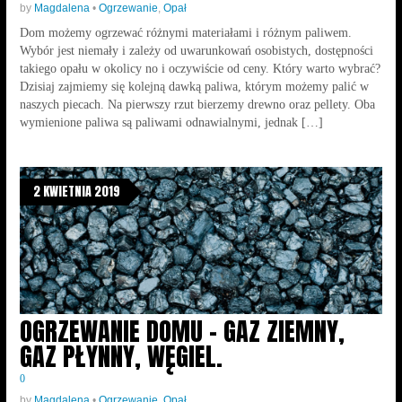
by
Magdalena
•
Ogrzewanie
,
Opał
Dom możemy ogrzewać różnymi materiałami i różnym paliwem.
Wybór jest niemały i zależy od uwarunkowań osobistych, dostępności
takiego opału w okolicy no i oczywiście od ceny. Który warto wybrać?
Dzisiaj zajmiemy się kolejną dawką paliwa, którym możemy palić w
naszych piecach. Na pierwszy rzut bierzemy drewno oraz pellety. Oba
wymienione paliwa są paliwami odnawialnymi, jednak […]
2 KWIETNIA 2019
OGRZEWANIE DOMU – GAZ ZIEMNY,
GAZ PŁYNNY, WĘGIEL.
0
by
Magdalena
•
Ogrzewanie
,
Opał