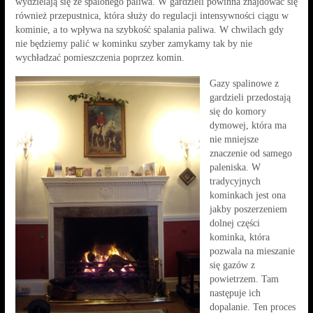
wydzielają się ze spalonego paliwa. W gardzieli powinna znajdować się
również przepustnica, która służy do regulacji intensywności ciągu w
kominie, a to wpływa na szybkość spalania paliwa. W chwilach gdy
nie będziemy palić w kominku szyber zamykamy tak by nie
wychładzać pomieszczenia poprzez komin.
Gazy spalinowe z
gardzieli przedostają
się do komory
dymowej, która ma
nie mniejsze
znaczenie od samego
paleniska. W
tradycyjnych
kominkach jest ona
jakby poszerzeniem
dolnej części
kominka, która
pozwala na mieszanie
się gazów z
powietrzem. Tam
następuje ich
dopalanie. Ten proces