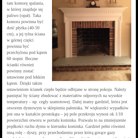
tam komorę spalania,
w której znajduje się
paliwo (opał). Taka
komora powinna być
dość płytka (40-50
cm), a jej tylna ściana
w górnej części
powinna być
przechylona pod kątem
60 stopni. Boczne
ścianki również
powinny zostać
ustawione pod lekkim
kątem. Dzięki takim
ustawieniom ścianek ciepło będzie odbijane w stronę pokoju. Należy
pamiętać by ściany zbudować z materiałów odpornych na wysokie
temperatury – np. cegły szamotowej. Dalej mamy gardziel, która jest
otworem dymowym w sklepieniu paleniska. W większości wypadków
jest ona w kształcie prostokąta – jej pole przekroju wynosi ok 1/10
powierzchni otworu w portalu kominka. Pozwala to na zmniejszenie
prędkości ruchu dymu w kierunku kominka. Gardziel pełni również
inną rolę – dyszy, przy przechodzeniu przez którą gorące gazy